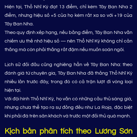
Hiện tại, Thổ Nhĩ Kỳ đạt 13 điểm, chỉ kém Tây Ban Nha 2
điểm, nhưng hiệu số +5 của họ kém rất xa so với +19 của
Tây Ban Nha.
Theo quy định xếp hạng, nếu bằng điểm, Tây Ban Nha vẫn
chiếm ưu thế nhờ hiệu số — nên Thổ Nhĩ Kỳ không chỉ cần
thắng mà còn phải thắng rất đậm nếu muốn soán ngôi.
Lịch sử đối đầu cũng nghiêng hẳn về Tây Ban Nha: theo
đánh giá từ chuyên gia, Tây Ban Nha đã thắng Thổ Nhĩ Kỳ
nhiều lần trước đây, trong đó có cả trận lượt đi vòng loại
hiện tại.
Với đội hình Thổ Nhĩ Kỳ, họ vẫn có những cầu thủ sáng giá,
nhưng chưa thể tạo ra sự đồng đều như La Roja, đặc biệt
khi phải đá trên sân khách và trước một đối thủ quá mạnh.
Kịch bản phân tích theo Lương Sơn