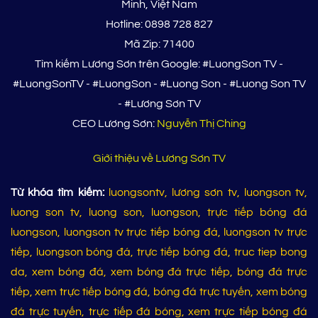
Minh, Việt Nam
Hotline: 0898 728 827
Mã Zip: 71400
Tìm kiếm Lương Sơn trên Google: #LuongSon TV -
#LuongSonTV - #LuongSon - #Luong Son - #Luong Son TV
- #Lương Sơn TV
CEO Lương Sơn:
Nguyễn Thị Ching
Giới thiệu về Lương Sơn TV
Từ khóa tìm kiếm:
luongsontv, lương sơn tv, luongson tv,
luong son tv, luong son, luongson, trực tiếp bóng đá
luongson, luongson tv trực tiếp bóng đá, luongson tv trực
tiếp, luongson bóng đá, trực tiếp bóng đá, truc tiep bong
da, xem bóng đá, xem bóng đá trực tiếp, bóng đá trực
tiếp, xem trực tiếp bóng đá, bóng đá trực tuyến, xem bóng
đá trực tuyến, trực tiếp đá bóng, xem trực tiếp bóng đá