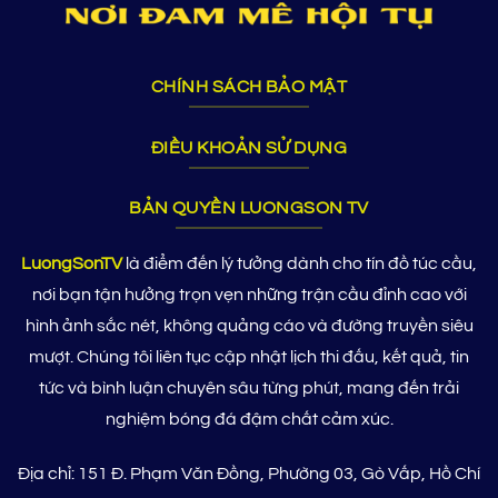
CHÍNH SÁCH BẢO MẬT
ĐIỀU KHOẢN SỬ DỤNG
BẢN QUYỀN LUONGSON TV
LuongSonTV
là điểm đến lý tưởng dành cho tín đồ túc cầu,
nơi bạn tận hưởng trọn vẹn những trận cầu đỉnh cao với
hình ảnh sắc nét, không quảng cáo và đường truyền siêu
mượt. Chúng tôi liên tục cập nhật lịch thi đấu, kết quả, tin
tức và bình luận chuyên sâu từng phút, mang đến trải
nghiệm bóng đá đậm chất cảm xúc.
Địa chỉ: 151 Đ. Phạm Văn Đồng, Phường 03, Gò Vấp, Hồ Chí