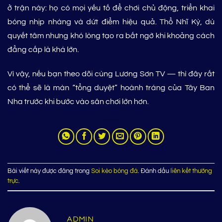
ở trận này: họ có mọi yếu tố để chơi chủ động, triển khai
bóng nhịp nhàng và dứt điểm hiệu quả. Thổ Nhĩ Kỳ, dù
quyết tâm nhưng khó lòng tạo ra bất ngờ khi khoảng cách
đẳng cấp là khá lớn.
Vì vậy, nếu bạn theo dõi cùng Lương Sơn TV — thì đây rất
có thể sẽ là màn “tổng duyệt” hoành tráng của Tây Ban
Nha trước khi bước vào sân chơi lớn hơn.
Bài viết này được đăng trong
Soi kèo bóng đá
. Đánh dấu
liên kết thường
trực
.
ADMIN