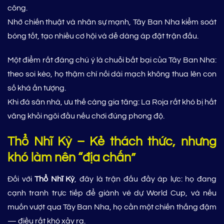
công.
Nhờ chiến thuật và nhân sự mạnh, Tây Ban Nha kiểm soát
bóng tốt, tạo nhiều cơ hội và dễ dàng áp đặt trận đấu.
Một điểm rất đáng chú ý là chuỗi bất bại của Tây Ban Nha:
theo soi kèo, họ thậm chí nối dài mạch không thua lên con
số khá ấn tượng.
Khi đá sân nhà, ưu thế càng gia tăng: La Roja rất khó bị hất
văng khỏi ngôi đầu nếu chơi đúng phong độ.
Thổ Nhĩ Kỳ – Kẻ thách thức, nhưng
khó làm nên “địa chấn”
Đối với
Thổ Nhĩ Kỳ
, đây là trận đấu đầy áp lực: họ đang
cạnh tranh trực tiếp để giành vé dự World Cup, và nếu
muốn vượt qua Tây Ban Nha, họ cần một chiến thắng đậm
— điều rất khó xảy ra.