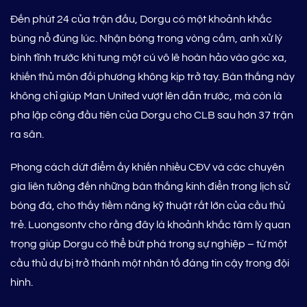
Đến phút 24 của trận đấu, Dorgu có một khoảnh khắc
bùng nổ đúng lúc. Nhận bóng trong vòng cấm, anh xử lý
bình tĩnh trước khi tung một cú vô lê hoàn hảo vào góc xa,
khiến thủ môn đối phương không kịp trở tay. Bàn thắng này
không chỉ giúp Man United vượt lên dẫn trước, mà còn là
pha lập công đầu tiên của Dorgu cho CLB sau hơn 37 trận
ra sân.
Phong cách dứt điểm ấy khiến nhiều CĐV và các chuyên
gia liên tưởng đến những bàn thắng kinh điển trong lịch sử
bóng đá, cho thấy tiềm năng kỹ thuật rất lớn của cầu thủ
trẻ. Luongsontv cho rằng đây là khoảnh khắc tâm lý quan
trọng giúp Dorgu có thể bứt phá trong sự nghiệp – từ một
cầu thủ dự bị trở thành một nhân tố đáng tin cậy trong đội
hình.