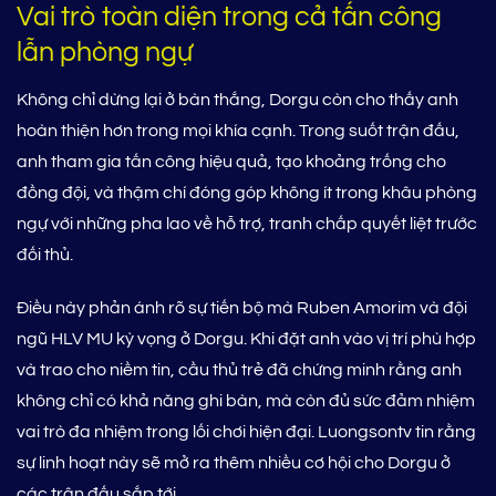
Vai trò toàn diện trong cả tấn công
lẫn phòng ngự
Không chỉ dừng lại ở bàn thắng, Dorgu còn cho thấy anh
hoàn thiện hơn trong mọi khía cạnh. Trong suốt trận đấu,
anh tham gia tấn công hiệu quả, tạo khoảng trống cho
đồng đội, và thậm chí đóng góp không ít trong khâu phòng
ngự với những pha lao về hỗ trợ, tranh chấp quyết liệt trước
đối thủ.
Điều này phản ánh rõ sự tiến bộ mà Ruben Amorim và đội
ngũ HLV MU kỳ vọng ở Dorgu. Khi đặt anh vào vị trí phù hợp
và trao cho niềm tin, cầu thủ trẻ đã chứng minh rằng anh
không chỉ có khả năng ghi bàn, mà còn đủ sức đảm nhiệm
vai trò đa nhiệm trong lối chơi hiện đại. Luongsontv tin rằng
sự linh hoạt này sẽ mở ra thêm nhiều cơ hội cho Dorgu ở
các trận đấu sắp tới.