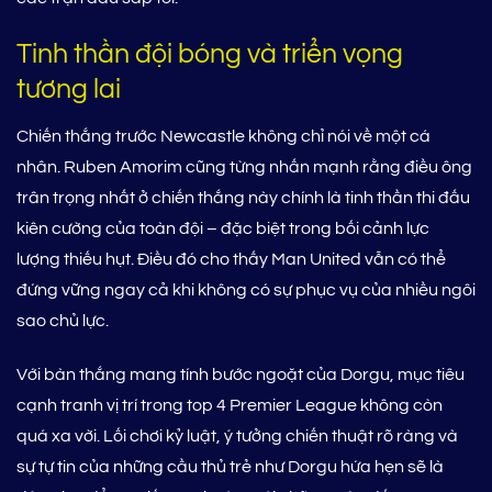
Tinh thần đội bóng và triển vọng
tương lai
Chiến thắng trước Newcastle không chỉ nói về một cá
nhân. Ruben Amorim cũng từng nhấn mạnh rằng điều ông
trân trọng nhất ở chiến thắng này chính là tinh thần thi đấu
kiên cường của toàn đội – đặc biệt trong bối cảnh lực
lượng thiếu hụt. Điều đó cho thấy Man United vẫn có thể
đứng vững ngay cả khi không có sự phục vụ của nhiều ngôi
sao chủ lực.
Với bàn thắng mang tính bước ngoặt của Dorgu, mục tiêu
cạnh tranh vị trí trong top 4 Premier League không còn
quá xa vời. Lối chơi kỷ luật, ý tưởng chiến thuật rõ ràng và
sự tự tin của những cầu thủ trẻ như Dorgu hứa hẹn sẽ là