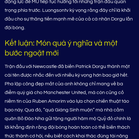
động lực để MU tiếp tục hướng tới những trận đấu quan
trọng phía trước. Luongsontv kỳ vọng rằng đây chỉ là khởi
đầu cho sự thăng tiến mạnh mẽ của cả cá nhân Dorgu lẫn
đội bóng.
Kết luận: Món quà ý nghĩa và một
bước ngoặt mới
Trận đấu với Newcastle đã biến Patrick Dorgu thành một
cái tên được nhắc đến với nhiều kỳ vọng hơn bao giờ hết.
Pha lập công đẹp mắt của anh không chỉ mang về ba
điểm quý giá cho Manchester United, mà còn củng cố
niềm tin của Ruben Amorim vào lựa chọn chiến thuật táo
bạo này. Qua đó, “quà Giáng Sinh muộn” mà nhà cầm
quân Bồ Đào Nha gửi tặng người hâm mộ Quỷ đỏ chính là
lời khẳng định rằng đội bóng hoàn toàn có thể biến thách
thức thành cơ hội, nếu biết cách khai thác đúng tài năng