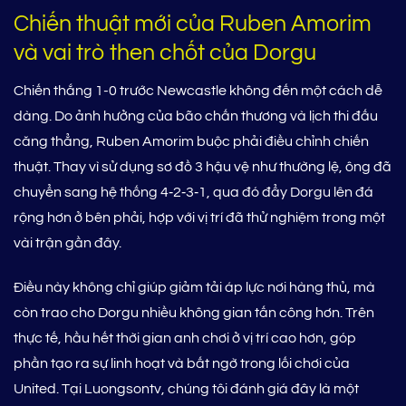
Chiến thuật mới của Ruben Amorim
và vai trò then chốt của Dorgu
Chiến thắng 1-0 trước Newcastle không đến một cách dễ
dàng. Do ảnh hưởng của bão chấn thương và lịch thi đấu
căng thẳng, Ruben Amorim buộc phải điều chỉnh chiến
thuật. Thay vì sử dụng sơ đồ 3 hậu vệ như thường lệ, ông đã
chuyển sang hệ thống 4‑2‑3‑1, qua đó đẩy Dorgu lên đá
rộng hơn ở bên phải, hợp với vị trí đã thử nghiệm trong một
vài trận gần đây.
Điều này không chỉ giúp giảm tải áp lực nơi hàng thủ, mà
còn trao cho Dorgu nhiều không gian tấn công hơn. Trên
thực tế, hầu hết thời gian anh chơi ở vị trí cao hơn, góp
phần tạo ra sự linh hoạt và bất ngờ trong lối chơi của
United. Tại Luongsontv, chúng tôi đánh giá đây là một