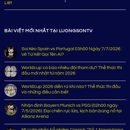
Liệt
BÀI VIẾT MỚI NHẤT TẠI LUONGSONTV
Soi Kèo Spain vs Portugal 03h00 Ngày 7/7/2026 :
06
Vé Tứ Kết Gọi Tên Ai?
Th7
Worldcup có bao nhiêu đội tham dự? Thể thức thi
01
đấu mới nhất từ năm 2026
Th6
Worldcup 2026 diễn ra khi nào? Thể thức thi đấu
01
và những điều cần biết
Th6
Nhận định Bayern Munich vs PSG (02h00 ngày
06
7/5/2026): Đại chiến rực lửa, kịch bản bùng nổ tại
Th5
Allianz Arena
MU cân nhắc bổ nhiệm Carrick: “Số 1 Ngoại hạng