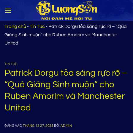
Bỏ
qua
nội
dung
Trang chủ
-
Tin Tức
-
Patrick Dorgu tỏa sáng rực rỡ – “Quà
Giáng Sinh muộn” cho Ruben Amorim và Manchester
United
TIN TỨC
Patrick Dorgu tỏa sáng rực rỡ –
“Quà Giáng Sinh muộn” cho
Ruben Amorim và Manchester
United
ĐĂNG VÀO
THÁNG 12 27, 2025
BỞI
ADMIN