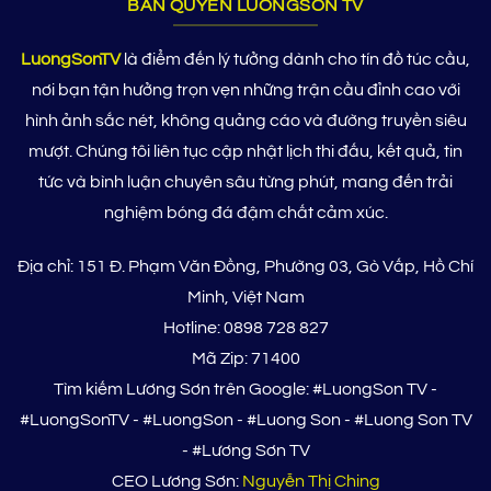
BẢN QUYỀN LUONGSON TV
LuongSonTV
là điểm đến lý tưởng dành cho tín đồ túc cầu,
nơi bạn tận hưởng trọn vẹn những trận cầu đỉnh cao với
hình ảnh sắc nét, không quảng cáo và đường truyền siêu
mượt. Chúng tôi liên tục cập nhật lịch thi đấu, kết quả, tin
tức và bình luận chuyên sâu từng phút, mang đến trải
nghiệm bóng đá đậm chất cảm xúc.
Địa chỉ: 151 Đ. Phạm Văn Đồng, Phường 03, Gò Vấp, Hồ Chí
Minh, Việt Nam
Hotline: 0898 728 827
Mã Zip: 71400
Tìm kiếm Lương Sơn trên Google: #LuongSon TV -
#LuongSonTV - #LuongSon - #Luong Son - #Luong Son TV
- #Lương Sơn TV
CEO Lương Sơn:
Nguyễn Thị Ching