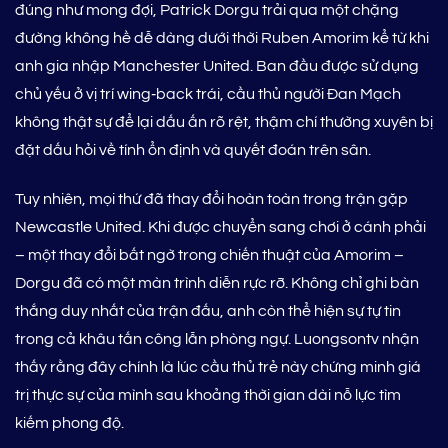
đúng như mong đợi, Patrick Dorgu trải qua một chặng
đường không hề dễ dàng dưới thời Ruben Amorim kể từ khi
anh gia nhập Manchester United. Ban đầu được sử dụng
chủ yếu ở vị trí wing‑back trái, cầu thủ người Đan Mạch
không thật sự để lại dấu ấn rõ rệt, thậm chí thường xuyên bị
đặt dấu hỏi về tính ổn định và quyết đoán trên sân.
Tuy nhiên, mọi thứ đã thay đổi hoàn toàn trong trận gặp
Newcastle United. Khi được chuyển sang chơi ở cánh phải
– một thay đổi bất ngờ trong chiến thuật của Amorim –
Dorgu đã có một màn trình diễn rực rỡ. Không chỉ ghi bàn
thắng duy nhất của trận đấu, anh còn thể hiện sự tự tin
trong cả khâu tấn công lẫn phòng ngự. Luongsontv nhận
thấy rằng đây chính là lúc cầu thủ trẻ này chứng minh giá
trị thực sự của mình sau khoảng thời gian dài nỗ lực tìm
kiếm phong độ.