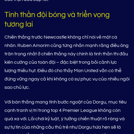
Tinh thần đội bóng và triển vọng
tương lai
Chiến thắng trước Newcastle không chỉ nói về một cá
nhân. Ruben Amorim cũng từng nhấn mạnh rằng điều ông
trân trọng nhất ở chiến thắng này chính là tinh thần thi đấu
kiên cường của toàn đội – đặc biệt trong bối cảnh lực
lượng thiếu hụt. Điều đó cho thấy Man United vẫn có thể
đứng vững ngay cả khi không có sự phục vụ của nhiều ngôi
sao chủ lực.
Với bàn thắng mang tính bước ngoặt của Dorgu, mục tiêu
cạnh tranh vị trí trong top 4 Premier League không còn
quá xa vời. Lối chơi kỷ luật, ý tưởng chiến thuật rõ ràng và
sự tự tin của những cầu thủ trẻ như Dorgu hứa hẹn sẽ là