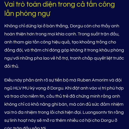
Vai trò toàn diện trong cả tấn công
lẫn phòng ngự
Không chỉ dừng lại ở bàn thắng, Dorgu còn cho thấy anh
hoàn thiện hơn trong mọi khía cạnh. Trong suốt trận đấu,
anh tham gia tấn công hiệu quả, tạo khoảng trống cho
đồng đội, và thậm chí đóng góp không ít trong khâu phòng
ngự với những pha lao về hỗ trợ, tranh chấp quyết liệt trước
đối thủ.
Điều này phản ánh rõ sự tiến bộ mà Ruben Amorim và đội
ngũ HLV MU kỳ vọng ở Dorgu. Khi đặt anh vào vị trí phù hợp
và trao cho niềm tin, cầu thủ trẻ đã chứng minh rằng anh
không chỉ có khả năng ghi bàn, mà còn đủ sức đảm nhiệm
vai trò đa nhiệm trong lối chơi hiện đại. Luongsontv tin rằng
sự linh hoạt này sẽ mở ra thêm nhiều cơ hội cho Dorgu ở
các trận đấu sắp tới.