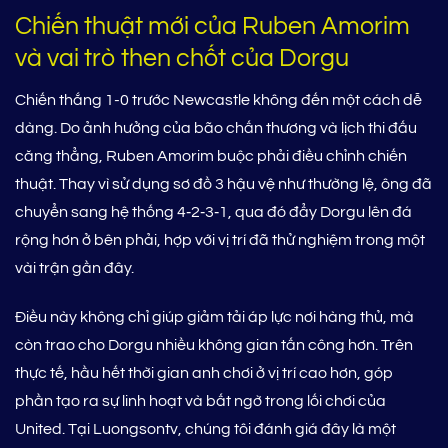
Chiến thuật mới của Ruben Amorim
và vai trò then chốt của Dorgu
Chiến thắng 1-0 trước Newcastle không đến một cách dễ
dàng. Do ảnh hưởng của bão chấn thương và lịch thi đấu
căng thẳng, Ruben Amorim buộc phải điều chỉnh chiến
thuật. Thay vì sử dụng sơ đồ 3 hậu vệ như thường lệ, ông đã
chuyển sang hệ thống 4‑2‑3‑1, qua đó đẩy Dorgu lên đá
rộng hơn ở bên phải, hợp với vị trí đã thử nghiệm trong một
vài trận gần đây.
Điều này không chỉ giúp giảm tải áp lực nơi hàng thủ, mà
còn trao cho Dorgu nhiều không gian tấn công hơn. Trên
thực tế, hầu hết thời gian anh chơi ở vị trí cao hơn, góp
phần tạo ra sự linh hoạt và bất ngờ trong lối chơi của
United. Tại Luongsontv, chúng tôi đánh giá đây là một