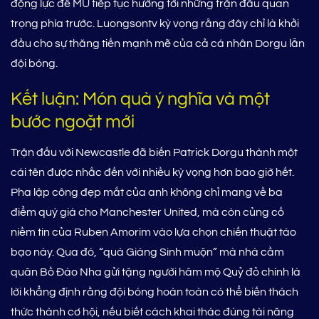
động lực để MU tiếp tục hướng tới những trận đấu quan
trọng phía trước. Luongsontv kỳ vọng rằng đây chỉ là khởi
đầu cho sự thăng tiến mạnh mẽ của cả cá nhân Dorgu lẫn
đội bóng.
Kết luận: Món quà ý nghĩa và một
bước ngoặt mới
Trận đấu với Newcastle đã biến Patrick Dorgu thành một
cái tên được nhắc đến với nhiều kỳ vọng hơn bao giờ hết.
Pha lập công đẹp mắt của anh không chỉ mang về ba
điểm quý giá cho Manchester United, mà còn củng cố
niềm tin của Ruben Amorim vào lựa chọn chiến thuật táo
bạo này. Qua đó, “quà Giáng Sinh muộn” mà nhà cầm
quân Bồ Đào Nha gửi tặng người hâm mộ Quỷ đỏ chính là
lời khẳng định rằng đội bóng hoàn toàn có thể biến thách
thức thành cơ hội, nếu biết cách khai thác đúng tài năng