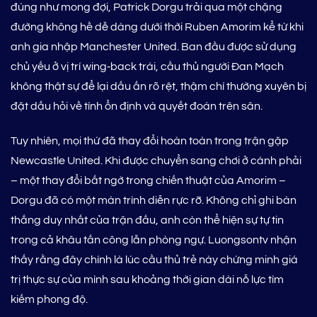
đúng như mong đợi, Patrick Dorgu trải qua một chặng
đường không hề dễ dàng dưới thời Ruben Amorim kể từ khi
anh gia nhập Manchester United. Ban đầu được sử dụng
chủ yếu ở vị trí wing‑back trái, cầu thủ người Đan Mạch
không thật sự để lại dấu ấn rõ rệt, thậm chí thường xuyên bị
đặt dấu hỏi về tính ổn định và quyết đoán trên sân.
Tuy nhiên, mọi thứ đã thay đổi hoàn toàn trong trận gặp
Newcastle United. Khi được chuyển sang chơi ở cánh phải
– một thay đổi bất ngờ trong chiến thuật của Amorim –
Dorgu đã có một màn trình diễn rực rỡ. Không chỉ ghi bàn
thắng duy nhất của trận đấu, anh còn thể hiện sự tự tin
trong cả khâu tấn công lẫn phòng ngự. Luongsontv nhận
thấy rằng đây chính là lúc cầu thủ trẻ này chứng minh giá
trị thực sự của mình sau khoảng thời gian dài nỗ lực tìm
kiếm phong độ.