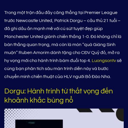
Trong một trận đấu đầy căng thẳng tại Premier League
trước Newcastle United, Patrick Dorgu – cầu thủ 21 tuổi –
đã ghi dấu ấn mạnh mẽ với cú sút tuyệt đẹp giúp
Manchester United giành chiến thắng 1-0. Đó không chỉ là
bàn thắng quan trọng, mà còn là món “quà Giáng Sinh
muộn” Ruben Amorim dành tặng cho CĐV Quỷ đỏ, mở ra
hy vọng mới cho hành trình bám đuổi top 4.
Luongsontv
sẽ
cùng bạn phân tích sâu màn trình diễn này và bước
chuyển mình chiến thuật của HLV người Bồ Đào Nha.
Dorgu: Hành trình từ thất vọng đến
khoảnh khắc bùng nổ