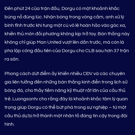
Đến phút 24 của trận đấu, Dorgu có một khoảnh khắc
bùng nổ đúng lúc. Nhận bóng trong vòng cấm, anh xử lý
bình tĩnh trước khi tung một cú vô lê hoàn hảo vào góc xa,
khiến thủ môn đối phương không kịp trở tay. Bàn thắng này
không chỉ giúp Man United vượt lên dẫn trước, mà còn là
pha lập công đầu tiên của Dorgu cho CLB sau hơn 37 trận
ra sân.
Phong cách dứt điểm ấy khiến nhiều CĐV và các chuyên
gia liên tưởng đến những bàn thắng kinh điển trong lịch sử
bóng đá, cho thấy tiềm năng kỹ thuật rất lớn của cầu thủ
trẻ. Luongsontv cho rằng đây là khoảnh khắc tâm lý quan
trọng giúp Dorgu có thể bứt phá trong sự nghiệp – từ một
cầu thủ dự bị trở thành một nhân tố đáng tin cậy trong đội
hình.