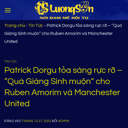
Bỏ
qua
nội
dung
Trang chủ
-
Tin Tức
-
Patrick Dorgu tỏa sáng rực rỡ – “Quà
Giáng Sinh muộn” cho Ruben Amorim và Manchester
United
TIN TỨC
Patrick Dorgu tỏa sáng rực rỡ –
“Quà Giáng Sinh muộn” cho
Ruben Amorim và Manchester
United
ĐĂNG VÀO
THÁNG 12 27, 2025
BỞI
ADMIN