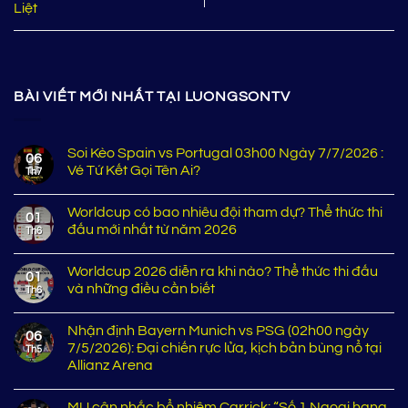
Liệt
BÀI VIẾT MỚI NHẤT TẠI LUONGSONTV
Soi Kèo Spain vs Portugal 03h00 Ngày 7/7/2026 :
06
Vé Tứ Kết Gọi Tên Ai?
Th7
Worldcup có bao nhiêu đội tham dự? Thể thức thi
01
đấu mới nhất từ năm 2026
Th6
Worldcup 2026 diễn ra khi nào? Thể thức thi đấu
01
và những điều cần biết
Th6
Nhận định Bayern Munich vs PSG (02h00 ngày
06
7/5/2026): Đại chiến rực lửa, kịch bản bùng nổ tại
Th5
Allianz Arena
MU cân nhắc bổ nhiệm Carrick: “Số 1 Ngoại hạng