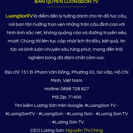
BẢN QUYỀN LUONGSON TV
LuongSonTV
là điểm đến lý tưởng dành cho tín đồ túc cầu,
nơi bạn tận hưởng trọn vẹn những trận cầu đỉnh cao với
hình ảnh sắc nét, không quảng cáo và đường truyền siêu
mượt. Chúng tôi liên tục cập nhật lịch thi đấu, kết quả, tin
tức và bình luận chuyên sâu từng phút, mang đến trải
nghiệm bóng đá đậm chất cảm xúc.
Địa chỉ: 151 Đ. Phạm Văn Đồng, Phường 03, Gò Vấp, Hồ Chí
Minh, Việt Nam
Hotline: 0898 728 827
Mã Zip: 71400
Tìm kiếm Lương Sơn trên Google: #LuongSon TV -
#LuongSonTV - #LuongSon - #Luong Son - #Luong Son TV
- #Lương Sơn TV
CEO Lương Sơn:
Nguyễn Thị Ching