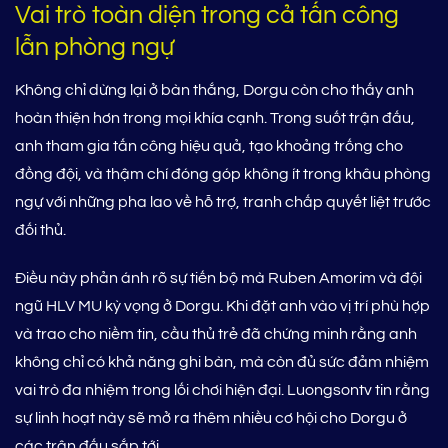
Vai trò toàn diện trong cả tấn công
lẫn phòng ngự
Không chỉ dừng lại ở bàn thắng, Dorgu còn cho thấy anh
hoàn thiện hơn trong mọi khía cạnh. Trong suốt trận đấu,
anh tham gia tấn công hiệu quả, tạo khoảng trống cho
đồng đội, và thậm chí đóng góp không ít trong khâu phòng
ngự với những pha lao về hỗ trợ, tranh chấp quyết liệt trước
đối thủ.
Điều này phản ánh rõ sự tiến bộ mà Ruben Amorim và đội
ngũ HLV MU kỳ vọng ở Dorgu. Khi đặt anh vào vị trí phù hợp
và trao cho niềm tin, cầu thủ trẻ đã chứng minh rằng anh
không chỉ có khả năng ghi bàn, mà còn đủ sức đảm nhiệm
vai trò đa nhiệm trong lối chơi hiện đại. Luongsontv tin rằng
sự linh hoạt này sẽ mở ra thêm nhiều cơ hội cho Dorgu ở
các trận đấu sắp tới.