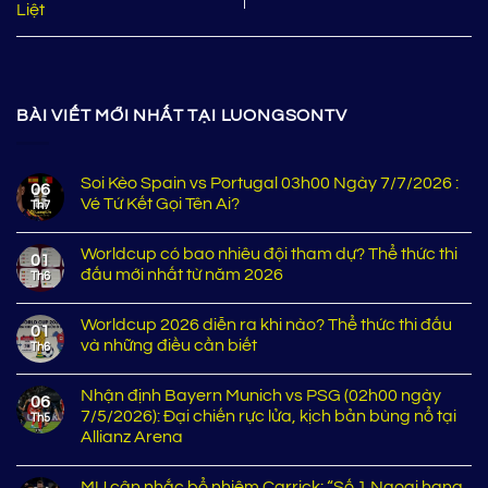
Liệt
BÀI VIẾT MỚI NHẤT TẠI LUONGSONTV
Soi Kèo Spain vs Portugal 03h00 Ngày 7/7/2026 :
06
Vé Tứ Kết Gọi Tên Ai?
Th7
Worldcup có bao nhiêu đội tham dự? Thể thức thi
01
đấu mới nhất từ năm 2026
Th6
Worldcup 2026 diễn ra khi nào? Thể thức thi đấu
01
và những điều cần biết
Th6
Nhận định Bayern Munich vs PSG (02h00 ngày
06
7/5/2026): Đại chiến rực lửa, kịch bản bùng nổ tại
Th5
Allianz Arena
MU cân nhắc bổ nhiệm Carrick: “Số 1 Ngoại hạng