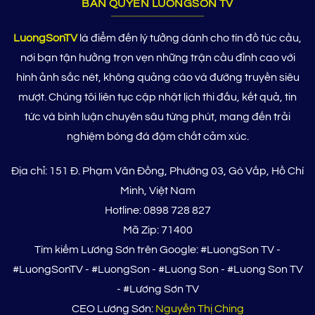
BẢN QUYỀN LUONGSON TV
LuongSonTV
là điểm đến lý tưởng dành cho tín đồ túc cầu,
nơi bạn tận hưởng trọn vẹn những trận cầu đỉnh cao với
hình ảnh sắc nét, không quảng cáo và đường truyền siêu
mượt. Chúng tôi liên tục cập nhật lịch thi đấu, kết quả, tin
tức và bình luận chuyên sâu từng phút, mang đến trải
nghiệm bóng đá đậm chất cảm xúc.
Địa chỉ: 151 Đ. Phạm Văn Đồng, Phường 03, Gò Vấp, Hồ Chí
Minh, Việt Nam
Hotline: 0898 728 827
Mã Zip: 71400
Tìm kiếm Lương Sơn trên Google: #LuongSon TV -
#LuongSonTV - #LuongSon - #Luong Son - #Luong Son TV
- #Lương Sơn TV
CEO Lương Sơn:
Nguyễn Thị Ching