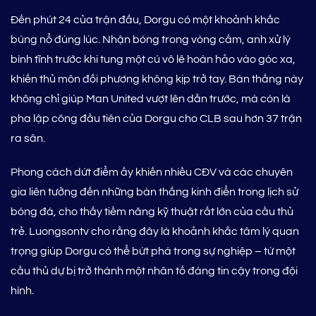
Đến phút 24 của trận đấu, Dorgu có một khoảnh khắc
bùng nổ đúng lúc. Nhận bóng trong vòng cấm, anh xử lý
bình tĩnh trước khi tung một cú vô lê hoàn hảo vào góc xa,
khiến thủ môn đối phương không kịp trở tay. Bàn thắng này
không chỉ giúp Man United vượt lên dẫn trước, mà còn là
pha lập công đầu tiên của Dorgu cho CLB sau hơn 37 trận
ra sân.
Phong cách dứt điểm ấy khiến nhiều CĐV và các chuyên
gia liên tưởng đến những bàn thắng kinh điển trong lịch sử
bóng đá, cho thấy tiềm năng kỹ thuật rất lớn của cầu thủ
trẻ. Luongsontv cho rằng đây là khoảnh khắc tâm lý quan
trọng giúp Dorgu có thể bứt phá trong sự nghiệp – từ một
cầu thủ dự bị trở thành một nhân tố đáng tin cậy trong đội
hình.