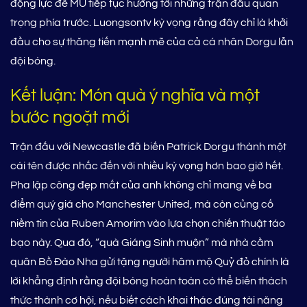
động lực để MU tiếp tục hướng tới những trận đấu quan
trọng phía trước. Luongsontv kỳ vọng rằng đây chỉ là khởi
đầu cho sự thăng tiến mạnh mẽ của cả cá nhân Dorgu lẫn
đội bóng.
Kết luận: Món quà ý nghĩa và một
bước ngoặt mới
Trận đấu với Newcastle đã biến Patrick Dorgu thành một
cái tên được nhắc đến với nhiều kỳ vọng hơn bao giờ hết.
Pha lập công đẹp mắt của anh không chỉ mang về ba
điểm quý giá cho Manchester United, mà còn củng cố
niềm tin của Ruben Amorim vào lựa chọn chiến thuật táo
bạo này. Qua đó, “quà Giáng Sinh muộn” mà nhà cầm
quân Bồ Đào Nha gửi tặng người hâm mộ Quỷ đỏ chính là
lời khẳng định rằng đội bóng hoàn toàn có thể biến thách
thức thành cơ hội, nếu biết cách khai thác đúng tài năng