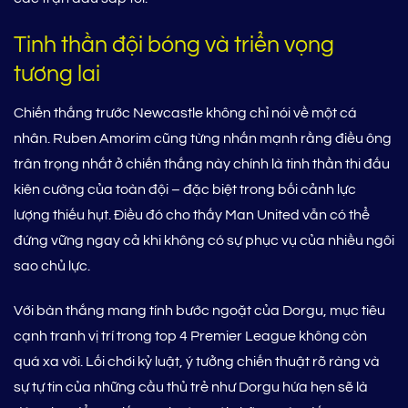
Tinh thần đội bóng và triển vọng
tương lai
Chiến thắng trước Newcastle không chỉ nói về một cá
nhân. Ruben Amorim cũng từng nhấn mạnh rằng điều ông
trân trọng nhất ở chiến thắng này chính là tinh thần thi đấu
kiên cường của toàn đội – đặc biệt trong bối cảnh lực
lượng thiếu hụt. Điều đó cho thấy Man United vẫn có thể
đứng vững ngay cả khi không có sự phục vụ của nhiều ngôi
sao chủ lực.
Với bàn thắng mang tính bước ngoặt của Dorgu, mục tiêu
cạnh tranh vị trí trong top 4 Premier League không còn
quá xa vời. Lối chơi kỷ luật, ý tưởng chiến thuật rõ ràng và
sự tự tin của những cầu thủ trẻ như Dorgu hứa hẹn sẽ là