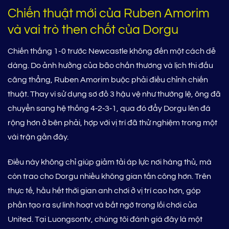
Chiến thuật mới của Ruben Amorim
và vai trò then chốt của Dorgu
Chiến thắng 1-0 trước Newcastle không đến một cách dễ
dàng. Do ảnh hưởng của bão chấn thương và lịch thi đấu
căng thẳng, Ruben Amorim buộc phải điều chỉnh chiến
thuật. Thay vì sử dụng sơ đồ 3 hậu vệ như thường lệ, ông đã
chuyển sang hệ thống 4‑2‑3‑1, qua đó đẩy Dorgu lên đá
rộng hơn ở bên phải, hợp với vị trí đã thử nghiệm trong một
vài trận gần đây.
Điều này không chỉ giúp giảm tải áp lực nơi hàng thủ, mà
còn trao cho Dorgu nhiều không gian tấn công hơn. Trên
thực tế, hầu hết thời gian anh chơi ở vị trí cao hơn, góp
phần tạo ra sự linh hoạt và bất ngờ trong lối chơi của
United. Tại Luongsontv, chúng tôi đánh giá đây là một