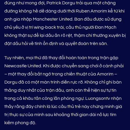
đúng như mong đợi, Patrick Dorgu trải qua một chặng
đường không hề dễ dàng dưới thời Ruben Amorim kể từ khi
anh gia nhập Manchester United. Ban đầu được sử dụng
chủ yếu ở vị trí wing‑back trái, cầu thủ người Đan Mạch
không thật sự để lại dấu ấn rõ rệt, thậm chí thường xuyên bị
đặt dấu hỏi về tính ổn định và quyết đoán trên sân.
Tuy nhiên, mọi thứ đã thay đổi hoàn toàn trong trận gặp
Newcastle United. Khi được chuyển sang chơi ở cánh phải
– một thay đổi bất ngờ trong chiến thuật của Amorim –
Dorgu đã có một màn trình diễn rực rỡ. Không chỉ ghi bàn
thắng duy nhất của trận đấu, anh còn thể hiện sự tự tin
trong cả khâu tấn công lẫn phòng ngự. Luongsontv nhận
thấy rằng đây chính là lúc cầu thủ trẻ này chứng minh giá
trị thực sự của mình sau khoảng thời gian dài nỗ lực tìm
kiếm phong độ.