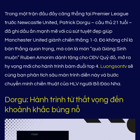
Trong một trận đấu đầy căng thẳng tại Premier League
trước Newcastle United, Patrick Dorgu – cầu thủ 21 tuổi –
đã ghi dấu ấn mạnh mẽ với cú sút tuyệt đẹp giúp
Manchester United giành chiến thắng 1-0. Đó không chỉ là
bàn thắng quan trọng, mà còn là món “quà Giáng Sinh
muộn” Ruben Amorim dành tặng cho CĐV Quỷ đỏ, mở ra
hy vọng mới cho hành trình bám đuổi top 4.
Luongsontv
sẽ
cùng bạn phân tích sâu màn trình diễn này và bước
chuyển mình chiến thuật của HLV người Bồ Đào Nha.
Dorgu: Hành trình từ thất vọng đến
khoảnh khắc bùng nổ