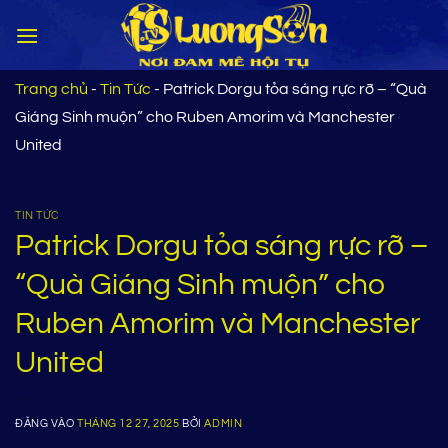
Bỏ
qua
nội
dung
Trang chủ
-
Tin Tức
-
Patrick Dorgu tỏa sáng rực rỡ – “Quà
Giáng Sinh muộn” cho Ruben Amorim và Manchester
United
TIN TỨC
Patrick Dorgu tỏa sáng rực rỡ –
“Quà Giáng Sinh muộn” cho
Ruben Amorim và Manchester
United
ĐĂNG VÀO
THÁNG 12 27, 2025
BỞI
ADMIN