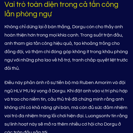
Vai trò toàn diện trong cả tấn công
lẫn phòng ngự
Không chỉ dừng lại ở bàn thắng, Dorgu còn cho thấy anh
hoàn thiện hơn trong mọi khía cạnh. Trong suốt trận đấu,
anh tham gia tấn công hiệu quả, tạo khoảng trống cho
đồng đội, và thậm chí đóng góp không ít trong khâu phòng
ngự với những pha lao về hỗ trợ, tranh chấp quyết liệt trước
đối thủ.
Điều này phản ánh rõ sự tiến bộ mà Ruben Amorim và đội
ngũ HLV MU kỳ vọng ở Dorgu. Khi đặt anh vào vị trí phù hợp
và trao cho niềm tin, cầu thủ trẻ đã chứng minh rằng anh
không chỉ có khả năng ghi bàn, mà còn đủ sức đảm nhiệm
vai trò đa nhiệm trong lối chơi hiện đại. Luongsontv tin rằng
sự linh hoạt này sẽ mở ra thêm nhiều cơ hội cho Dorgu ở
các trận đấu sắp tới.