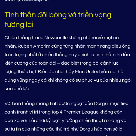
Tinh thần đội bóng và triển vọng
tương lai
Chiến thắng trước Newcastle không chỉ nói về một cá
nhân. Ruben Amorim cũng từng nhấn mạnh rằng điều ông
trân trọng nhất ở chiến thắng này chính là tinh thần thi đấu
kiên cường của toàn đội – đặc biệt trong bối cảnh lực
lượng thiếu hụt. Điều đó cho thấy Man United vẫn có thể
đứng vững ngay cả khi không có sự phục vụ của nhiều ngôi
sao chủ lực.
Với bàn thắng mang tính bước ngoặt của Dorgu, mục tiêu
cạnh tranh vị trí trong top 4 Premier League không còn
quá xa vời. Lối chơi kỷ luật, ý tưởng chiến thuật rõ ràng và
sự tự tin của những cầu thủ trẻ như Dorgu hứa hẹn sẽ là