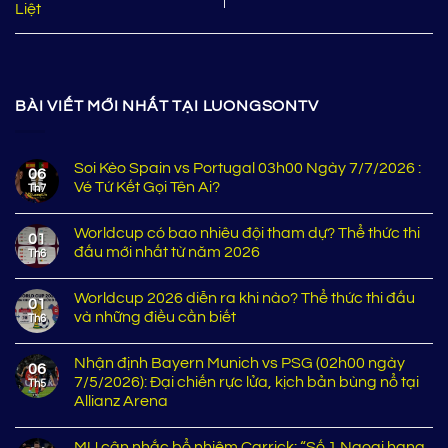
Liệt
BÀI VIẾT MỚI NHẤT TẠI LUONGSONTV
Soi Kèo Spain vs Portugal 03h00 Ngày 7/7/2026 :
06
Vé Tứ Kết Gọi Tên Ai?
Th7
Worldcup có bao nhiêu đội tham dự? Thể thức thi
01
đấu mới nhất từ năm 2026
Th6
Worldcup 2026 diễn ra khi nào? Thể thức thi đấu
01
và những điều cần biết
Th6
Nhận định Bayern Munich vs PSG (02h00 ngày
06
7/5/2026): Đại chiến rực lửa, kịch bản bùng nổ tại
Th5
Allianz Arena
MU cân nhắc bổ nhiệm Carrick: “Số 1 Ngoại hạng