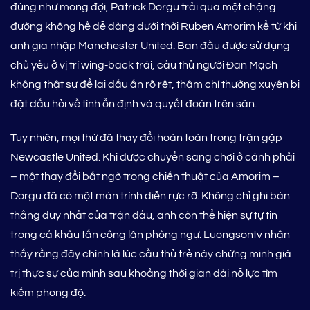
đúng như mong đợi, Patrick Dorgu trải qua một chặng
đường không hề dễ dàng dưới thời Ruben Amorim kể từ khi
anh gia nhập Manchester United. Ban đầu được sử dụng
chủ yếu ở vị trí wing‑back trái, cầu thủ người Đan Mạch
không thật sự để lại dấu ấn rõ rệt, thậm chí thường xuyên bị
đặt dấu hỏi về tính ổn định và quyết đoán trên sân.
Tuy nhiên, mọi thứ đã thay đổi hoàn toàn trong trận gặp
Newcastle United. Khi được chuyển sang chơi ở cánh phải
– một thay đổi bất ngờ trong chiến thuật của Amorim –
Dorgu đã có một màn trình diễn rực rỡ. Không chỉ ghi bàn
thắng duy nhất của trận đấu, anh còn thể hiện sự tự tin
trong cả khâu tấn công lẫn phòng ngự. Luongsontv nhận
thấy rằng đây chính là lúc cầu thủ trẻ này chứng minh giá
trị thực sự của mình sau khoảng thời gian dài nỗ lực tìm
kiếm phong độ.