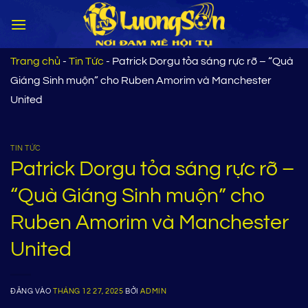
Bỏ
qua
nội
dung
Trang chủ
-
Tin Tức
-
Patrick Dorgu tỏa sáng rực rỡ – “Quà
Giáng Sinh muộn” cho Ruben Amorim và Manchester
United
TIN TỨC
Patrick Dorgu tỏa sáng rực rỡ –
“Quà Giáng Sinh muộn” cho
Ruben Amorim và Manchester
United
ĐĂNG VÀO
THÁNG 12 27, 2025
BỞI
ADMIN