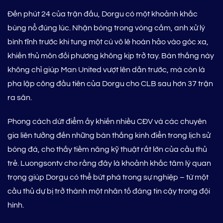
Đến phút 24 của trận đấu, Dorgu có một khoảnh khắc
bùng nổ đúng lúc. Nhận bóng trong vòng cấm, anh xử lý
bình tĩnh trước khi tung một cú vô lê hoàn hảo vào góc xa,
khiến thủ môn đối phương không kịp trở tay. Bàn thắng này
không chỉ giúp Man United vượt lên dẫn trước, mà còn là
pha lập công đầu tiên của Dorgu cho CLB sau hơn 37 trận
ra sân.
Phong cách dứt điểm ấy khiến nhiều CĐV và các chuyên
gia liên tưởng đến những bàn thắng kinh điển trong lịch sử
bóng đá, cho thấy tiềm năng kỹ thuật rất lớn của cầu thủ
trẻ. Luongsontv cho rằng đây là khoảnh khắc tâm lý quan
trọng giúp Dorgu có thể bứt phá trong sự nghiệp – từ một
cầu thủ dự bị trở thành một nhân tố đáng tin cậy trong đội
hình.