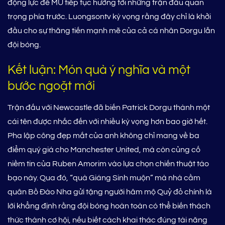
động lực để MU tiếp tục hướng tới những trận đấu quan
trọng phía trước. Luongsontv kỳ vọng rằng đây chỉ là khởi
đầu cho sự thăng tiến mạnh mẽ của cả cá nhân Dorgu lẫn
đội bóng.
Kết luận: Món quà ý nghĩa và một
bước ngoặt mới
Trận đấu với Newcastle đã biến Patrick Dorgu thành một
cái tên được nhắc đến với nhiều kỳ vọng hơn bao giờ hết.
Pha lập công đẹp mắt của anh không chỉ mang về ba
điểm quý giá cho Manchester United, mà còn củng cố
niềm tin của Ruben Amorim vào lựa chọn chiến thuật táo
bạo này. Qua đó, “quà Giáng Sinh muộn” mà nhà cầm
quân Bồ Đào Nha gửi tặng người hâm mộ Quỷ đỏ chính là
lời khẳng định rằng đội bóng hoàn toàn có thể biến thách
thức thành cơ hội, nếu biết cách khai thác đúng tài năng