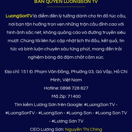
BẢN QUYỀN LUONGSON TV
LuongSonTV
là điểm đến lý tưởng dành cho tín đồ túc cầu,
nơi bạn tận hưởng trọn vẹn những trận cầu đỉnh cao với
hình ảnh sắc nét, không quảng cáo và đường truyền siêu
mượt. Chúng tôi liên tục cập nhật lịch thi đấu, kết quả, tin
tức và bình luận chuyên sâu từng phút, mang đến trải
nghiệm bóng đá đậm chất cảm xúc.
Địa chỉ: 151 Đ. Phạm Văn Đồng, Phường 03, Gò Vấp, Hồ Chí
Minh, Việt Nam
Hotline: 0898 728 827
Mã Zip: 71400
Tìm kiếm Lương Sơn trên Google: #LuongSon TV -
#LuongSonTV - #LuongSon - #Luong Son - #Luong Son TV
- #Lương Sơn TV
CEO Lương Sơn:
Nguyễn Thị Ching