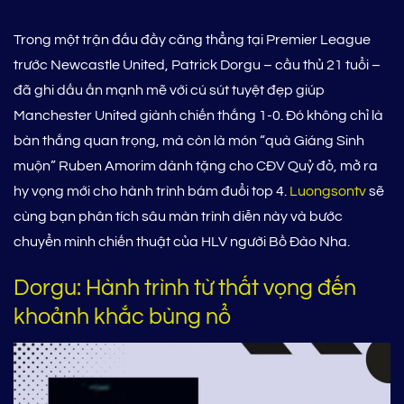
Trong một trận đấu đầy căng thẳng tại Premier League
trước Newcastle United, Patrick Dorgu – cầu thủ 21 tuổi –
đã ghi dấu ấn mạnh mẽ với cú sút tuyệt đẹp giúp
Manchester United giành chiến thắng 1-0. Đó không chỉ là
bàn thắng quan trọng, mà còn là món “quà Giáng Sinh
muộn” Ruben Amorim dành tặng cho CĐV Quỷ đỏ, mở ra
hy vọng mới cho hành trình bám đuổi top 4.
Luongsontv
sẽ
cùng bạn phân tích sâu màn trình diễn này và bước
chuyển mình chiến thuật của HLV người Bồ Đào Nha.
Dorgu: Hành trình từ thất vọng đến
khoảnh khắc bùng nổ