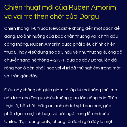
Chiến thuật mới của Ruben Amorim
và vai trò then chốt của Dorgu
Chiến thắng 1-0 trước Newcastle không đến một cách dễ
dàng. Do ảnh hưởng của bão chấn thương và lịch thi đấu
căng thẳng, Ruben Amorim buộc phải điều chỉnh chiến
thuật. Thay vì sử dụng sơ đồ 3 hậu vệ như thường lệ, ông đã
chuyển sang hệ thống 4‑2‑3‑1, qua đó đẩy Dorgu lên đá
rộng hơn ở bên phải, hợp với vị trí đã thử nghiệm trong một
vài trận gần đây.
Điều này không chỉ giúp giảm tải áp lực nơi hàng thủ, mà
còn trao cho Dorgu nhiều không gian tấn công hơn. Trên
thực tế, hầu hết thời gian anh chơi ở vị trí cao hơn, góp
phần tạo ra sự linh hoạt và bất ngờ trong lối chơi của
United. Tại Luongsontv, chúng tôi đánh giá đây là một